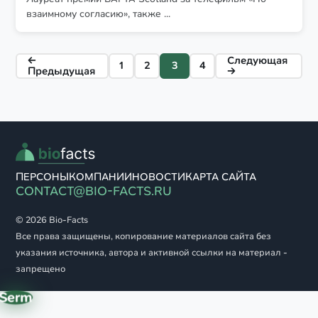
взаимному согласию», также ...
←
Следующая
1
2
3
4
Пагинация
Предыдущая
→
записей
ПЕРСОНЫ
КОМПАНИИ
НОВОСТИ
КАРТА САЙТА
CONTACT@BIO-FACTS.RU
© 2026 Bio-Facts
Все права защищены, копирование материалов сайта без
указания источника, автора и активной ссылки на материал -
запрещено
Serm