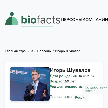
ПЕРСОНЫ
КОМПАНИ
Главная страница
Персоны
Игорь Шувалов
Игорь Шувалов
Дата рождения:
04.01.1967
Возраст:
59 лет
Род деятельности:
Государствен
деятели
Гражданство
Россия