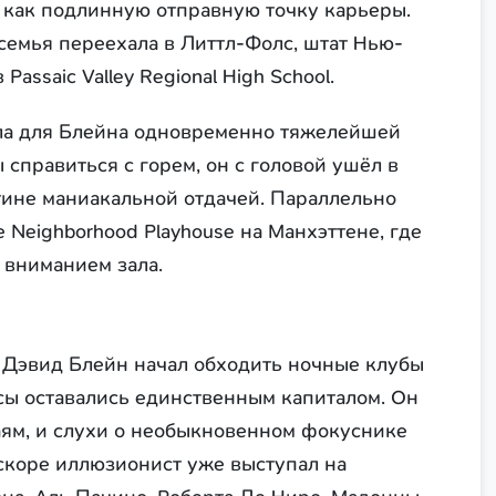
 как подлинную отправную точку карьеры.
семья переехала в Литтл-Фолс, штат Нью-
assaic Valley Regional High School.
тала для Блейна одновременно тяжелейшей
 справиться с горем, он с головой ушёл в
тине маниакальной отдачей. Параллельно
Neighborhood Playhouse на Манхэттене, где
 вниманием зала.
 Дэвид Блейн начал обходить ночные клубы
сы оставались единственным капиталом. Он
аям, и слухи о необыкновенном фокуснике
скоре иллюзионист уже выступал на