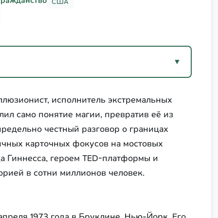
Гражданство
США
▼
люзионист, исполнитель экстремальных
ил само понятие магии, превратив её из
 предельно честный разговор о границах
личных карточных фокусов на мостовых
да Гиннесса, героем TED-платформы и
рией в сотни миллионов человек.
апреля 1973 года в Бруклине, Нью-Йорк. Его