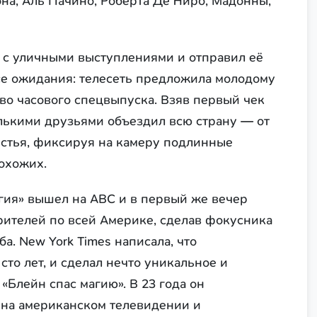
на, Аль Пачино, Роберта Де Ниро, Мадонны,
 с уличными выступлениями и отправил её
се ожидания: телесеть предложила молодому
во часового спецвыпуска. Взяв первый чек
олькими друзьями объездил всю страну — от
устья, фиксируя на камеру подлинные
охожих.
агия» вышел на ABC и в первый же вечер
рителей по всей Америке, сделав фокусника
. New York Times написала, что
сто лет, и сделал нечто уникальное и
 «Блейн спас магию». В 23 года он
а на американском телевидении и