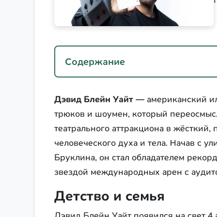
Содержание
Дэвид Блейн Уайт
— американский ил
трюков и шоумен, который переосмысл
театрального аттракциона в жёсткий,
человеческого духа и тела. Начав с у
Бруклина, он стал обладателем рекор
звездой международных арен с аудито
Детство и семья
Дэвид Блейн Уайт появился на свет 4 