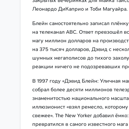
закрытых вечеринках для Майка Тайсо
Леонардо ДиКаприо и Тоби Магуайра.
Блейн самостоятельно записал плёнку
на телеканал ABC. Ответ превзошёл в
магу миллион долларов на производст
на 375 тысяч долларов, Дэвид с неск
шумных мегаполисов до тихого захол
реакции ничего не подозревавших пр
В 1997 году «Дэвид Блейн: Уличная м
собрал более десяти миллионов телез
знаменитостью национального масштаба
иллюзионист «взял ремесло, которому 
свежее». The New Yorker добавил ёмко:
превратился в самого известного маг