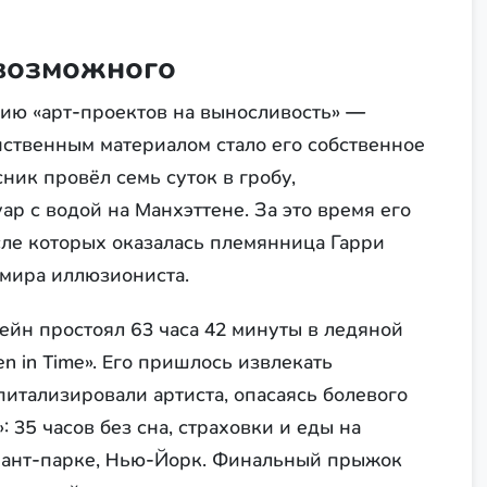
 возможного
рию «арт-проектов на выносливость» —
ственным материалом стало его собственное
сник провёл семь суток в гробу,
р с водой на Манхэттене. За это время его
сле которых оказалась племянница Гарри
умира иллюзиониста.
ейн простоял 63 часа 42 минуты в ледяной
n in Time». Его пришлось извлекать
итализировали артиста, опасаясь болевого
: 35 часов без сна, страховки и еды на
йант-парке, Нью-Йорк. Финальный прыжок